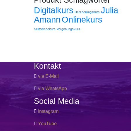
Produkt Schlagwörter
Digitalkurs
Julia
Herzheilungskurs
Amann
Onlinekurs
Selbstliebekurs
Vergebungskurs
Kontakt
via E-Mail
via WhatsApp
Social Media
Instagram
YouTube